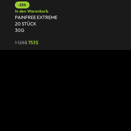
-33%
-36%
In den Warenkorb
In den Waren
PAINFREE EXTREME
PAINFREE E
20 STÜCK
30 STÜCK
30G
30G
1 128
$
753
$
1 692
$
1 089