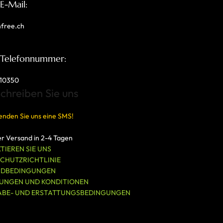
E-Mail:
nfree.ch
 Telefonnummer:
10350
chreiben Sie uns
enden Sie uns eine SMS!
r Versand in 2-4 Tagen
TIEREN SIE UNS
CHUTZRICHTLINIE
NDBEDINGUNGEN
UNGEN UND KONDITIONEN
ABE- UND ERSTATTUNGSBEDINGUNGEN