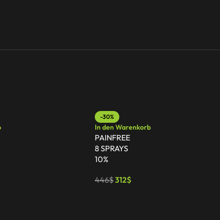
-30%
b
In den Warenkorb
PAINFREE
8 SPRAYS
10%
446
$
312
$