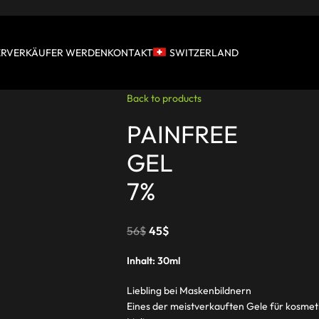
ERVERKÄUFER WERDEN
KONTAKT
SWITZERLAND
Back to products
PAINFREE
GEL
7%
56
$
45
$
Inhalt: 30ml
Liebling bei Maskenbildnern
Eines der meistverkauften Gele für kosm