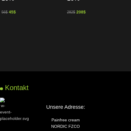
45
$
208
$
56
$
282
$
Kontakt
Unsere Adresse:
Painfree cream
NORDIC FZCO