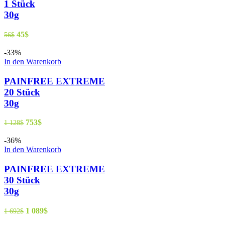
1 Stück
30g
45
$
56
$
-33%
In den Warenkorb
PAINFREE EXTREME
20 Stück
30g
753
$
1 128
$
-36%
In den Warenkorb
PAINFREE EXTREME
30 Stück
30g
1 089
$
1 692
$