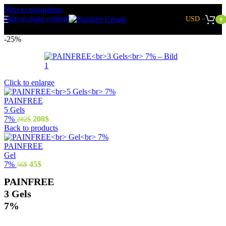
Skip to navigation
Skip to main content
USD
0
-25%
Click to enlarge
PAINFREE
5 Gels
7%
208
$
282
$
Back to products
PAINFREE
Gel
7%
45
$
56
$
PAINFREE
3 Gels
7%
126
$
168
$