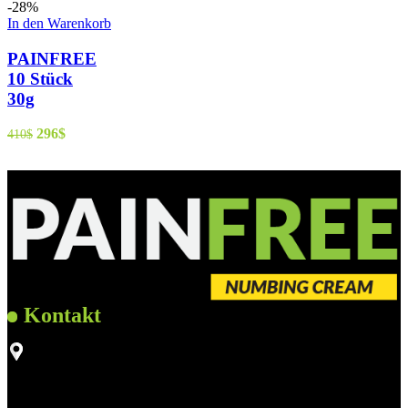
-28%
In den Warenkorb
PAINFREE
10 Stück
30g
296
$
410
$
Kontakt
Unsere Adresse: