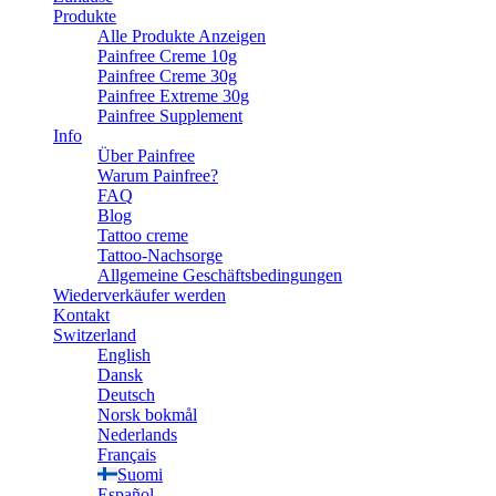
Produkte
Alle Produkte Anzeigen
Painfree Creme 10g
Painfree Creme 30g
Painfree Extreme 30g
Painfree Supplement
Info
Über Painfree
Warum Painfree?
FAQ
Blog
Tattoo creme
Tattoo-Nachsorge
Allgemeine Geschäftsbedingungen
Wiederverkäufer werden
Kontakt
Switzerland
English
Dansk
Deutsch
Norsk bokmål
Nederlands
Français
Suomi
Español