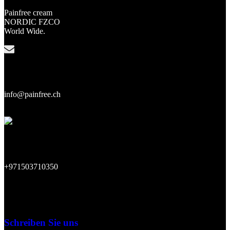
Painfree cream
NORDIC FZCO
World Wide.
Unsere E-Mail:
info@painfree.ch
Unsere Telefonnummer:
+971503710350
Schreiben Sie uns