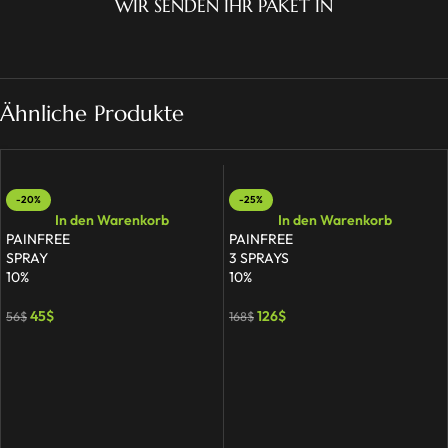
WIR SENDEN IHR PAKET IN
Ähnliche Produkte
-20%
-25%
In den Warenkorb
In den Warenkorb
PAINFREE
PAINFREE
SPRAY
3 SPRAYS
10%
10%
45
$
126
$
56
$
168
$